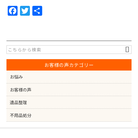
F
T
共
a
w
有
c
itt
e
er
b
o
お客様の声カテゴリー
o
k
お悩み
お客様の声
遺品整理
不用品処分