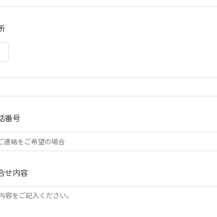
所
話番号
合せ内容