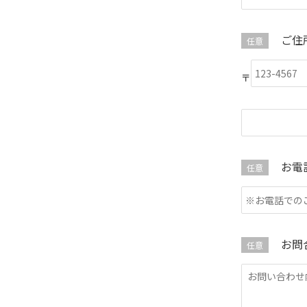
ご住
任意
〒
お電
任意
お問
任意