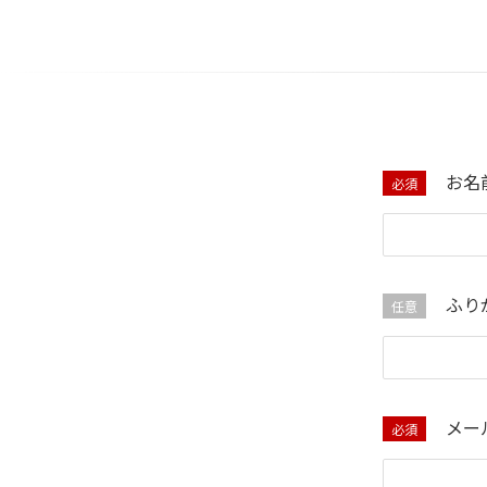
お名
必須
ふり
任意
メー
必須