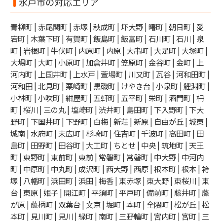
水戸市の対応エリア
青柳町 | 赤尾関町 | 赤塚 | 秋成町 | 圷大野 | 曙町 | 朝日町 | 愛
宕町 | 木葉下町 | 有賀町 | 飯島町 | 飯富町 | 石川町 | 石川 | 泉
町 | 岩根町 | 牛伏町 | 内原町 | 内原 | 大串町 | 大足町 | 大塚町 |
大場町 | 大町 | 小原町 | 加倉井町 | 笠原町 | 金谷町 | 金町 | 上
河内町 | 上国井町 | 上水戸 | 萱場町 | 川又町 | 瓦谷 | 河和田町 |
河和田 | 北見町 | 栗崎町 | 黒磯町 | けやき台 | 小泉町 | 鯉淵町 |
小林町 | 小吹町 | 紺屋町 | 五軒町 | 五平町 | 栄町 | 酒門町 | 柵
町 | 桜川 | 三の丸 | 塩崎町 | 渋井町 | 島田町 | 下入野町 | 下大
野町 | 下国井町 | 下野町 | 白梅 | 新荘 | 新原 | 自由が丘 | 城東 |
城南 | 水府町 | 末広町 | 杉崎町 | 住吉町 | 千波町 | 高田町 | 田
島町 | 田野町 | 田谷町 | 大工町 | ちとせ | 中央 | 筑地町 | 天王
町 | 東野町 | 東前町 | 東前 | 常磐町 | 常磐町 | 中大野 | 中河内
町 | 中原町 | 中丸町 | 成沢町 | 西大野 | 西原 | 根本町 | 根本 | 袴
塚 | 八幡町 | 浜田町 | 浜田 | 梅香 | 東赤塚 | 東大野 | 東桜川 | 東
台 | 東原 | 姫子 | 開江町 | 平須町 | 平戸町 | 備前町 | 藤井町 | 藤
が原 | 藤柄町 | 双葉台 | 文京 | 堀町 | 本町 | 全隈町 | 松が丘 | 松
本町 | 見川町 | 見川 | 緑町 | 南町 | 三野輪町 | 宮内町 | 宮町 | 三