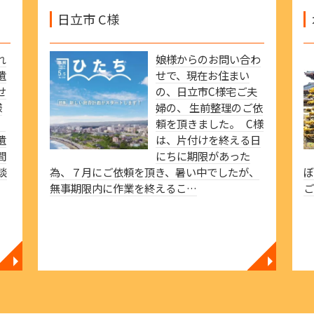
日立市 C様
れ
娘様からのお問い合わ
遺
せで、現在お住まい
せ
の、日立市C様宅ご夫
様
婦の、 生前整理のご依
、
頼を頂きました。 C様
遺
は、片付けを終える日
間
にちに期限があった
談
為、７月にご依頼を頂き、暑い中でしたが、
無事期限内に作業を終えるこ…
◥
◥