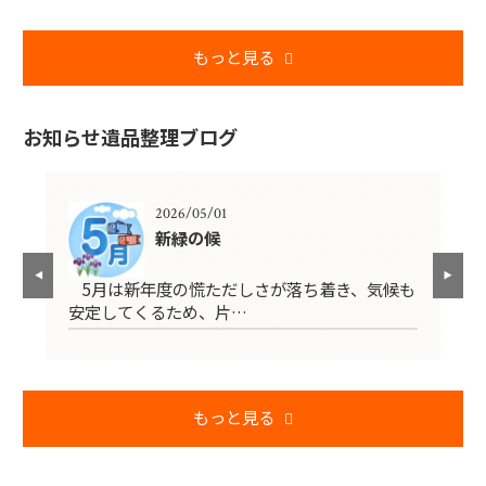
もっと見る
お知らせ遺品整理ブログ
2026/05/01
新緑の候
し
5月は新年度の慌ただしさが落ち着き、気候も
4
安定してくるため、片…
が
もっと見る