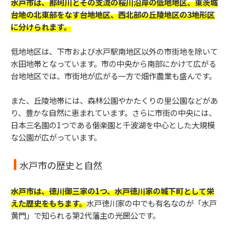
水戸市は、那珂川とその支流の桜川沿岸の低地地区、東茨城
台地の北東部をなす台地地区、西北部の丘陵地区の3地形区
に分けられます。
低地地区は、下市および水戸駅南地区以外の市街地を除いて
水田地帯となっています。市の中央から南部にかけて広がる
台地地区では、市街地が広がる一方で畑作農業も盛んです。
また、丘陵地帯には、森林公園やかたくりの里公園などがあ
り、豊かな自然に恵まれています。さらに市街の中央には、
日本三名園の1つである偕楽園と千波湖を中心とした大規模
な公園が広がっています。
水戸市の歴史と自然
水戸市は、徳川御三家の1つ、水戸徳川家の城下町として栄
えた歴史をもちます。
水戸徳川家の中でも有名なのが「水戸
黄門」で知られる第2代藩主の光圀公です。